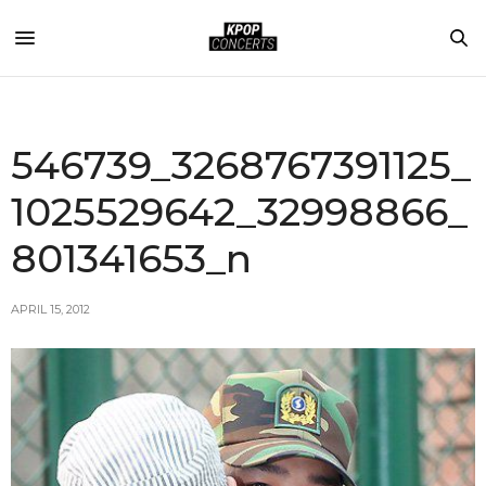
546739_3268767391125_
1025529642_32998866_
801341653_n
APRIL 15, 2012