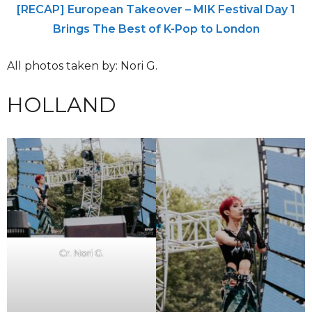
[RECAP] European Takeover – MIK Festival Day 1
Brings The Best of K-Pop to London
All photos taken by: Nori G.
HOLLAND
Cr. Nori G.